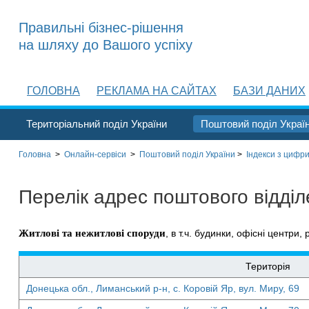
Правильні бізнес-рішення
на шляху до Вашого успіху
ГОЛОВНА
РЕКЛАМА НА САЙТАХ
БАЗИ ДАНИХ
Територіальний поділ України
Поштовий поділ Украї
Головна
>
Онлайн-сервіси
>
Поштовий поділ України
>
Індекси з цифри
Перелік адрес поштового відді
Житлові та нежитлові споруди
, в т.ч. будинки, офісні центри, 
Територія
Донецька обл., Лиманський р-н, с. Коровій Яр, вул. Миру, 69