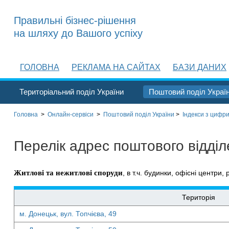
Правильні бізнес-рішення
на шляху до Вашого успіху
ГОЛОВНА
РЕКЛАМА НА САЙТАХ
БАЗИ ДАНИХ
Територіальний поділ України
Поштовий поділ Украї
Головна
>
Онлайн-сервіси
>
Поштовий поділ України
>
Індекси з цифри
Перелік адрес поштового відді
Житлові та нежитлові споруди
, в т.ч. будинки, офісні центри, 
Територія
м. Донецьк, вул. Топчієва, 49