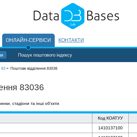
ОНЛАЙН-СЕРВІСИ
КОНТАКТИ
ни
Пошук поштового індексу
 83
>
Поштове відділення 83036
лення 83036
ринки, стадіони та інші об'єкти.
Код КОАТУУ
1410137100