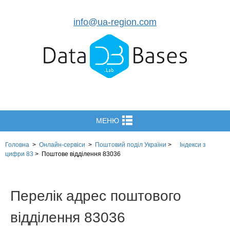
info@ua-region.com
МЕНЮ
Головна
>
Онлайн-сервіси
>
Поштовий поділ України
>
Індекси з
цифри 83
>
Поштове відділення 83036
Перелік адрес поштового
відділення 83036