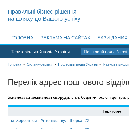
Правильні бізнес-рішення
на шляху до Вашого успіху
ГОЛОВНА
РЕКЛАМА НА САЙТАХ
БАЗИ ДАНИХ
Територіальний поділ України
Поштовий поділ Украї
Головна
>
Онлайн-сервіси
>
Поштовий поділ України
>
Індекси з цифри
Перелік адрес поштового відді
Житлові та нежитлові споруди
, в т.ч. будинки, офісні центри, 
Територія
м. Херсон, смт. Антонівка, вул. Щорса, 22