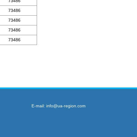
73486
73486
73486
73486
73486
E-mail:
info@ua-region.com