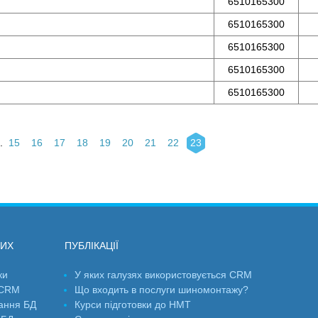
6510165300
6510165300
6510165300
6510165300
6510165300
.
15
16
17
18
19
20
21
22
23
НИХ
ПУБЛІКАЦІЇ
ки
У яких галузях використовується CRM
 CRM
Що входить в послуги шиномонтажу?
ання БД
Курси підготовки до НМТ