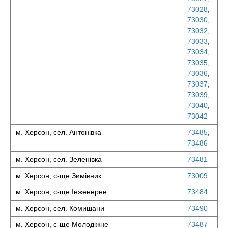
73028
,
73030
,
73032
,
73033
,
73034
,
73035
,
73036
,
73037
,
73039
,
73040
,
73042
м. Херсон, сел. Антонівка
73485
,
73486
м. Херсон, сел. Зеленівка
73481
м. Херсон, с-ще Зимівник
73009
м. Херсон, с-ще Інженерне
73484
м. Херсон, сел. Комишани
73490
м. Херсон, с-ще Молодіжне
73487