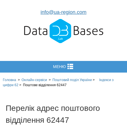
info@ua-region.com
МЕНЮ
Головна
>
Онлайн-сервіси
>
Поштовий поділ України
>
Індекси з
цифри 62
>
Поштове відділення 62447
Перелік адрес поштового
відділення 62447