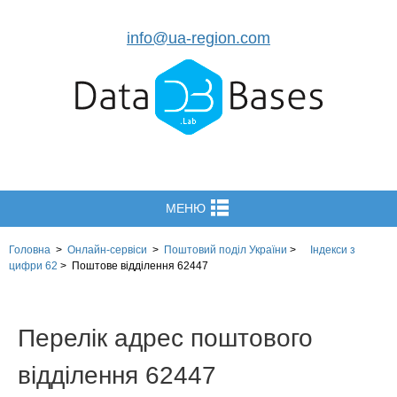
info@ua-region.com
МЕНЮ
Головна
>
Онлайн-сервіси
>
Поштовий поділ України
>
Індекси з
цифри 62
>
Поштове відділення 62447
Перелік адрес поштового
відділення 62447