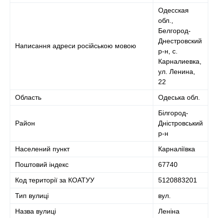
Одесская
обл.,
Белгород-
Днестровский
Написання адреси російською мовою
р-н, с.
Карналиевка,
ул. Ленина,
22
Область
Одеська обл.
Білгород-
Район
Дністровський
р-н
Населений пункт
Карналіївка
Поштовий індекс
67740
Код території за КОАТУУ
5120883201
Тип вулиці
вул.
Назва вулиці
Леніна