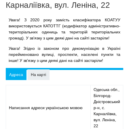
Карналіївка, вул. Леніна, 22
Увага! З 2020 року замість класифікатора КОАТУУ
використовується КАТОТТГ (кодифікатор адміністративно-
територіальних одиниць та територій територіальних
громад). У зв'язку з цим деякі дані на сайті застаріли!
Увага! Згідно із законом про декомунізацію в Україні
перейменовано вулиці, проспекти, населені пункти та
інше! У зв'язку з цим деякі дані на сайті застаріли!
Адреса
На карті
Одеська обл.,
Білгород-
Дністровський
Написання адреси українською мовою
р-н, с.
Карналіївка,
вул. Леніна,
22