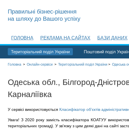
Правильні бізнес-рішення
на шляху до Вашого успіху
ГОЛОВНА
РЕКЛАМА НА САЙТАХ
БАЗИ ДАНИХ
Територіальний поділ України
Поштовий поділ Украї
Головна
>
Онлайн-сервіси
>
Територіальний поділ
України
>
Одеська о
Одеська обл., Білгород-Дністровс
Карналіївка
У сервісі використовується
Класифікатор об'єктів адміністратив
Увага! З 2020 року замість класифікатора КОАТУУ використов
територіальних громад). У зв'язку з цим деякі дані на сайті заст