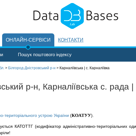
ОНЛАЙН-СЕРВІСИ
КОНТАКТИ
ни
Пошук поштового індексу
бл.
>
Білгород-Дністровський р-н
>
Карналіївська | с. Карналіївка
ький р-н, Карналіївська с. рада | 
но-територіального устрою України
(
КОАТУУ
).
ується КАТОТТГ (кодифікатор адміністративно-територіальних оди
аріли!