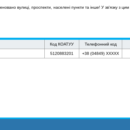
новано вулиці, проспекти, населені пункти та інше! У зв'язку з цим 
Код КОАТУУ
Телефонний код
5120883201
+38 (04849) XXXXX