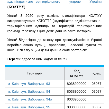
адміністративно-територіального устрою України
(
КОАТУУ
).
Увага! З 2020 року замість класифікатора КОАТУУ
використовується КАТОТТГ (кодифікатор адміністративно-
територіальних одиниць та територій територіальних
громад). У зв'язку з цим деякі дані на сайті застаріли!
Увага! Відповідно до закону про декомунізацію в Україні
перейменовано вулиці, проспекти, населені пункти та
інше! У зв'язку з цим деякі дані на сайті застаріли!
Перелік адрес
за цим кодом КОАТУУ:
Код
Територія
Індекс
КОАТУУ
м. Київ, вул. Виборзька, 93
8038900000
03067
м. Київ, вул. Виборзька, 94
8038900000
03067
м. Київ, вул. Виборзька, 94а
8038900000
м. Київ, вул. Виборзька, 95
8038900000
03067