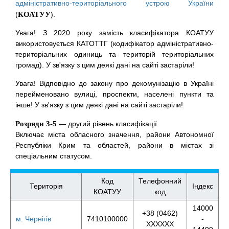
адміністративно-територіального устрою України
(
КОАТУУ
).
Увага! З 2020 року замість класифікатора КОАТУУ
використовується КАТОТТГ (кодифікатор адміністративно-
територіальних одиниць та територій територіальних
громад). У зв'язку з цим деякі дані на сайті застаріли!
Увага! Відповідно до закону про декомунізацію в Україні
перейменовано вулиці, проспекти, населені пункти та
інше! У зв'язку з цим деякі дані на сайті застаріли!
Розряди 3-5
— другий рівень класифікації.
Включає міста обласного значення, райони Автономної
Республіки Крим та областей, райони в містах зі
спеціальним статусом.
Код
Телефонний
Територія
Індекс
КОАТУУ
код
14000
+38 (0462)
м. Чернігів
7410100000
-
XXXXXX