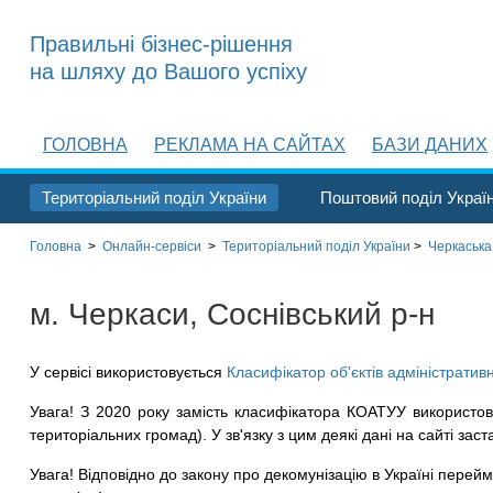
Правильні бізнес-рішення
на шляху до Вашого успіху
ГОЛОВНА
РЕКЛАМА НА САЙТАХ
БАЗИ ДАНИХ
Територіальний поділ України
Поштовий поділ Украї
Головна
>
Онлайн-сервіси
>
Територіальний поділ
України
>
Черкаська
м. Черкаси, Соснівський р-н
У сервісі використовується
Класифікатор об'єктів адміністратив
Увага! З 2020 року замість класифікатора КОАТУУ використов
територіальних громад). У зв'язку з цим деякі дані на сайті заст
Увага! Відповідно до закону про декомунізацію в Україні перейме