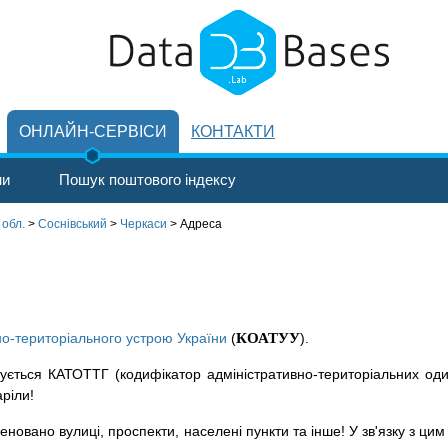
ОНЛАЙН-СЕРВІСИ
КОНТАКТИ
ни
Пошук поштового індексу
 обл.
>
Соснівський
>
Черкаси
>
Адреса
но-територіального устрою України
(
КОАТУУ
).
ується КАТОТТГ (кодифікатор адміністративно-територіальних оди
аріли!
новано вулиці, проспекти, населені пункти та інше! У зв'язку з цим 