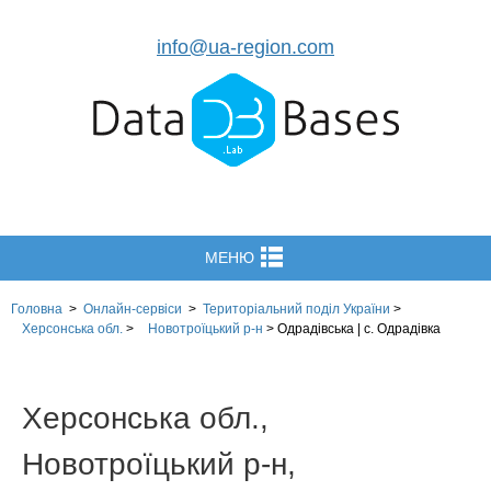
info@ua-region.com
МЕНЮ
Головна
>
Онлайн-сервіси
>
Територіальний поділ
України
>
Херсонська обл.
>
Новотроїцький р-н
>
Одрадівська | с. Одрадівка
Херсонська обл.,
Новотроїцький р-н,