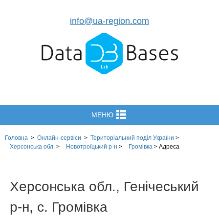
info@ua-region.com
МЕНЮ
Головна
>
Онлайн-сервіси
>
Територіальний поділ
України
>
Херсонська обл.
>
Новотроїцький р-н
>
Громівка
>
Адреса
Херсонська обл., Генічеський
р-н, с. Громівка