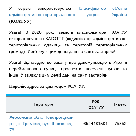
У сервісі використовується
Класифікатор об'єктів
адміністративно-територіального устрою України
(
КОАТУУ
).
Увага! З 2020 року замість класифікатора КОАТУУ
використовується КАТОТТГ (кодифікатор адміністративно-
територіальних одиниць та територій територіальних
громад). У зв'язку з цим деякі дані на сайті застаріли!
Увага! Відповідно до закону про декомунізацію в Україні
перейменовано вулиці, проспекти, населені пункти та
інше! У зв'язку з цим деякі дані на сайті застаріли!
Перелік адрес
за цим кодом КОАТУУ:
Код
Територія
Індекс
КОАТУУ
Херсонська обл., Новотроїцький
р-н, с. Громівка, вул. Шевченка,
6524481501
75352
78