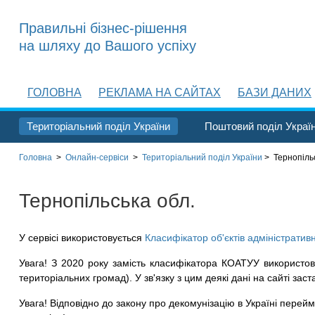
Правильні бізнес-рішення
на шляху до Вашого успіху
ГОЛОВНА
РЕКЛАМА НА САЙТАХ
БАЗИ ДАНИХ
Територіальний поділ України
Поштовий поділ Украї
Головна
>
Онлайн-сервіси
>
Територіальний поділ
України
>
Тернопіль
Тернопільська обл.
У сервісі використовується
Класифікатор об'єктів адміністратив
Увага! З 2020 року замість класифікатора КОАТУУ використов
територіальних громад). У зв'язку з цим деякі дані на сайті заст
Увага! Відповідно до закону про декомунізацію в Україні перейме