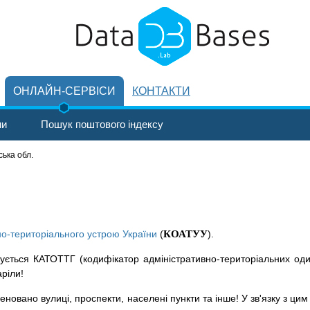
ОНЛАЙН-СЕРВІСИ
КОНТАКТИ
ни
Пошук поштового індексу
ська обл.
но-територіального устрою України
(
КОАТУУ
).
ується КАТОТТГ (кодифікатор адміністративно-територіальних оди
аріли!
новано вулиці, проспекти, населені пункти та інше! У зв'язку з цим 