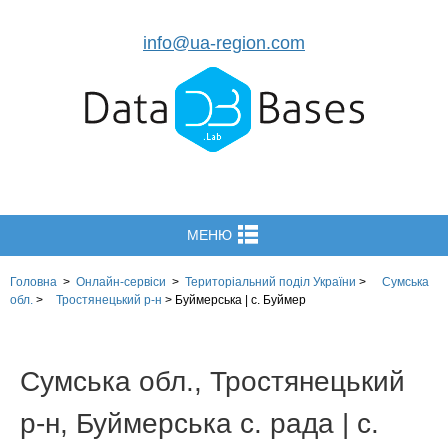
info@ua-region.com
МЕНЮ
Головна
>
Онлайн-сервіси
>
Територіальний поділ
України
>
Сумська
обл.
>
Тростянецький р-н
>
Буймерська | с. Буймер
Сумська обл., Тростянецький
р-н, Буймерська с. рада | с.