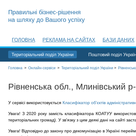
Правильні бізнес-рішення
на шляху до Вашого успіху
ГОЛОВНА
РЕКЛАМА НА САЙТАХ
БАЗИ ДАНИХ
Територіальний поділ України
Поштовий поділ Украї
Головна
>
Онлайн-сервіси
>
Територіальний поділ
України
>
Рівненська
Рівненська обл., Млинівський р-н
У сервісі використовується
Класифікатор об'єктів адміністратив
Увага! З 2020 року замість класифікатора КОАТУУ використов
територіальних громад). У зв'язку з цим деякі дані на сайті заст
Увага! Відповідно до закону про декомунізацію в Україні перейме