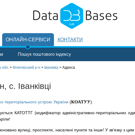
ОНЛАЙН-СЕРВІСИ
КОНТАКТИ
ни
Пошук поштового індексу
 обл.
>
Млинівський р-н
>
Іванківці
>
Адреса
, с. Іванківці
но-територіального устрою України
(
КОАТУУ
).
ується КАТОТТГ (кодифікатор адміністративно-територіальних оди
аріли!
новано вулиці, проспекти, населені пункти та інше! У зв'язку з цим 