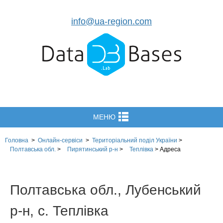
info@ua-region.com
МЕНЮ
Головна
>
Онлайн-сервіси
>
Територіальний поділ
України
>
Полтавська обл.
>
Пирятинський р-н
>
Теплівка
>
Адреса
Полтавська обл., Лубенський
р-н, с. Теплівка