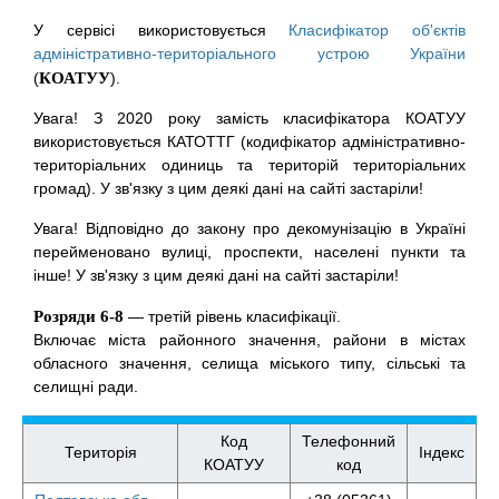
У сервісі використовується
Класифікатор об'єктів
адміністративно-територіального устрою України
(
КОАТУУ
).
Увага! З 2020 року замість класифікатора КОАТУУ
використовується КАТОТТГ (кодифікатор адміністративно-
територіальних одиниць та територій територіальних
громад). У зв'язку з цим деякі дані на сайті застаріли!
Увага! Відповідно до закону про декомунізацію в Україні
перейменовано вулиці, проспекти, населені пункти та
інше! У зв'язку з цим деякі дані на сайті застаріли!
Розряди 6-8
— третій рівень класифікації.
Включає міста районного значення, райони в містах
обласного значення, селища міського типу, сільські та
селищні ради.
Код
Телефонний
Територія
Індекс
КОАТУУ
код