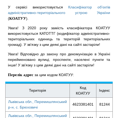
У сервісі використовується
Класифікатор об'єктів
адміністративно-територіального устрою України
(
КОАТУУ
).
Увага! З 2020 року замість класифікатора КОАТУУ
використовується КАТОТТГ (кодифікатор адміністративно-
територіальних одиниць та територій територіальних
громад). У зв'язку з цим деякі дані на сайті застаріли!
Увага! Відповідно до закону про декомунізацію в Україні
перейменовано вулиці, проспекти, населені пункти та
інше! У зв'язку з цим деякі дані на сайті застаріли!
Перелік адрес
за цим кодом КОАТУУ:
Код
Територія
Індекс
КОАТУУ
Львівська обл., Перемишлянський
4623381401
81244
р-н, с. Брюховичі
Львівська обл., Перемишлянський