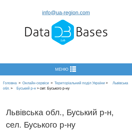
info@ua-region.com
МЕНЮ
Головна
>
Онлайн-сервіси
>
Територіальний поділ
України
>
Львівська
обл.
>
Буський р-н
>
смт. Буського р-ну
Львівська обл., Буський р-н,
сел. Буського р-ну