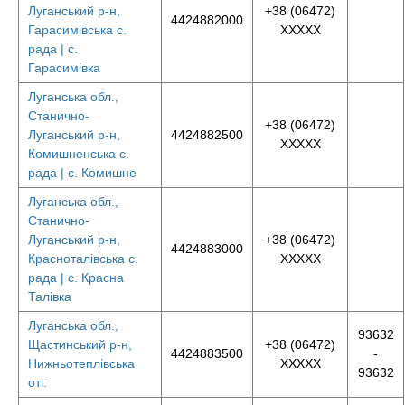
Луганський р-н,
+38 (06472)
4424882000
Гарасимівська с.
XXXXX
рада | с.
Гарасимівка
Луганська обл.,
Станично-
+38 (06472)
Луганський р-н,
4424882500
XXXXX
Комишненська с.
рада | с. Комишне
Луганська обл.,
Станично-
Луганський р-н,
+38 (06472)
4424883000
Красноталівська с.
XXXXX
рада | с. Красна
Талівка
Луганська обл.,
93632
Щастинський р-н,
+38 (06472)
4424883500
-
Нижньотеплівська
XXXXX
93632
отг.