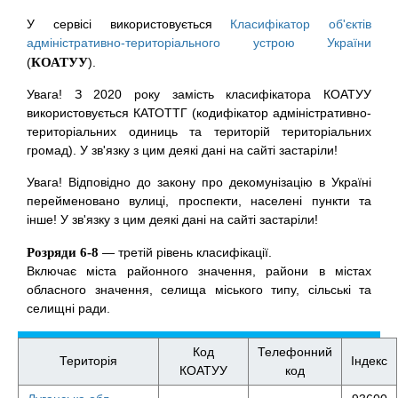
У сервісі використовується
Класифікатор об'єктів
адміністративно-територіального устрою України
(
КОАТУУ
).
Увага! З 2020 року замість класифікатора КОАТУУ
використовується КАТОТТГ (кодифікатор адміністративно-
територіальних одиниць та територій територіальних
громад). У зв'язку з цим деякі дані на сайті застаріли!
Увага! Відповідно до закону про декомунізацію в Україні
перейменовано вулиці, проспекти, населені пункти та
інше! У зв'язку з цим деякі дані на сайті застаріли!
Розряди 6-8
— третій рівень класифікації.
Включає міста районного значення, райони в містах
обласного значення, селища міського типу, сільські та
селищні ради.
Код
Телефонний
Територія
Індекс
КОАТУУ
код