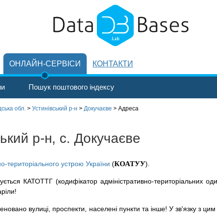
ОНЛАЙН-СЕРВІСИ
КОНТАКТИ
ни
Пошук поштового індексу
ська обл.
>
Устинівський р-н
>
Докучаєве
>
Адреса
ький р-н, с. Докучаєве
но-територіального устрою України
(
КОАТУУ
).
ується КАТОТТГ (кодифікатор адміністративно-територіальних оди
аріли!
новано вулиці, проспекти, населені пункти та інше! У зв'язку з цим 