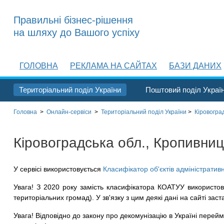
Правильні бізнес-рішення
на шляху до Вашого успіху
ГОЛОВНА
РЕКЛАМА НА САЙТАХ
БАЗИ ДАНИХ
Територіальний поділ України
Поштовий поділ Украї
Головна
>
Онлайн-сервіси
>
Територіальний поділ
України
>
Кіровоград
Кіровоградська обл., Кропивниц
У сервісі використовується
Класифікатор об'єктів адміністратив
Увага! З 2020 року замість класифікатора КОАТУУ використов
територіальних громад). У зв'язку з цим деякі дані на сайті заст
Увага! Відповідно до закону про декомунізацію в Україні перейме