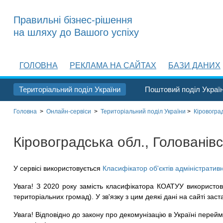
Правильні бізнес-рішення
на шляху до Вашого успіху
ГОЛОВНА
РЕКЛАМА НА САЙТАХ
БАЗИ ДАНИХ
Територіальний поділ України
Поштовий поділ Украї
Головна
>
Онлайн-сервіси
>
Територіальний поділ
України
>
Кіровоград
Кіровоградська обл., Голованівсь
У сервісі використовується
Класифікатор об'єктів адміністратив
Увага! З 2020 року замість класифікатора КОАТУУ використов
територіальних громад). У зв'язку з цим деякі дані на сайті заст
Увага! Відповідно до закону про декомунізацію в Україні перейме