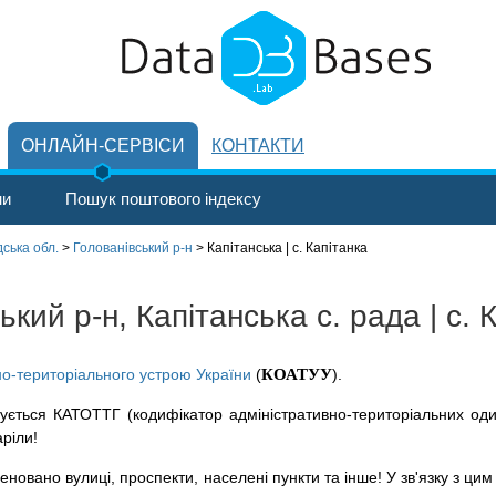
ОНЛАЙН-СЕРВІСИ
КОНТАКТИ
ни
Пошук поштового індексу
ська обл.
>
Голованівський р-н
>
Капітанська | с. Капітанка
кий р-н, Капітанська с. рада | с. 
но-територіального устрою України
(
КОАТУУ
).
ується КАТОТТГ (кодифікатор адміністративно-територіальних оди
аріли!
новано вулиці, проспекти, населені пункти та інше! У зв'язку з цим 