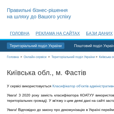
Правильні бізнес-рішення
на шляху до Вашого успіху
ГОЛОВНА
РЕКЛАМА НА САЙТАХ
БАЗИ ДАНИХ
Територіальний поділ України
Поштовий поділ Украї
Головна
>
Онлайн-сервіси
>
Територіальний поділ
України
>
Київська о
Київська обл., м. Фастів
У сервісі використовується
Класифікатор об'єктів адміністратив
Увага! З 2020 року замість класифікатора КОАТУУ використов
територіальних громад). У зв'язку з цим деякі дані на сайті заст
Увага! Відповідно до закону про декомунізацію в Україні перейме