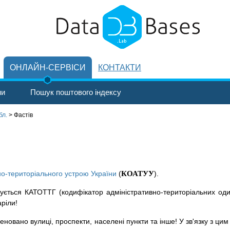
ОНЛАЙН-СЕРВІСИ
КОНТАКТИ
ни
Пошук поштового індексу
бл.
>
Фастів
но-територіального устрою України
(
КОАТУУ
).
ується КАТОТТГ (кодифікатор адміністративно-територіальних оди
аріли!
новано вулиці, проспекти, населені пункти та інше! У зв'язку з цим 