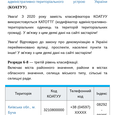
адміністративно-територіального устрою України
(
КОАТУУ
).
Увага! З 2020 року замість класифікатора КОАТУУ
використовується КАТОТТГ (кодифікатор адміністративно-
територіальних одиниць та територій територіальних
громад). У зв'язку з цим деякі дані на сайті застаріли!
Увага! Відповідно до закону про декомунізацію в Україні
перейменовано вулиці, проспекти, населені пункти та
інше! У зв'язку з цим деякі дані на сайті застаріли!
Розряди 6-8
— третій рівень класифікації.
Включає міста районного значення, райони в містах
обласного значення, селища міського типу, сільські та
селищні ради.
Код
Телефонний
Територія
Індекс
КОАТУУ
код
08292
Київська обл., м.
+38 (04597)
3210800000
-
Буча
XXXXX