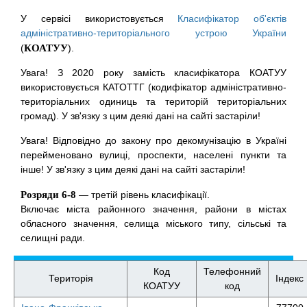
У сервісі використовується
Класифікатор об'єктів
адміністративно-територіального устрою України
(
КОАТУУ
).
Увага! З 2020 року замість класифікатора КОАТУУ
використовується КАТОТТГ (кодифікатор адміністративно-
територіальних одиниць та територій територіальних
громад). У зв'язку з цим деякі дані на сайті застаріли!
Увага! Відповідно до закону про декомунізацію в Україні
перейменовано вулиці, проспекти, населені пункти та
інше! У зв'язку з цим деякі дані на сайті застаріли!
Розряди 6-8
— третій рівень класифікації.
Включає міста районного значення, райони в містах
обласного значення, селища міського типу, сільські та
селищні ради.
Код
Телефонний
Територія
Індекс
КОАТУУ
код