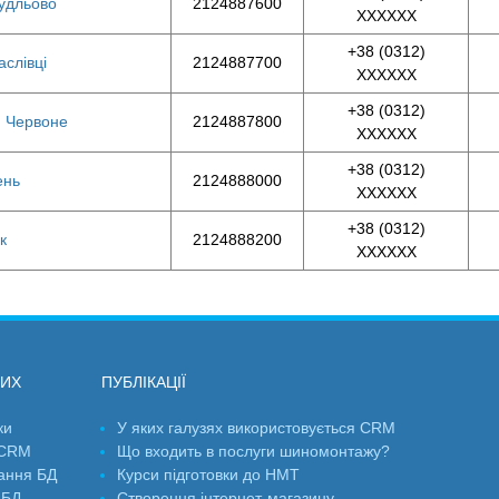
Худльово
2124887600
XXXXXX
+38 (0312)
аслівці
2124887700
XXXXXX
+38 (0312)
с. Червоне
2124887800
XXXXXX
+38 (0312)
ень
2124888000
XXXXXX
+38 (0312)
к
2124888200
XXXXXX
НИХ
ПУБЛІКАЦІЇ
ки
У яких галузях використовується CRM
 CRM
Що входить в послуги шиномонтажу?
ання БД
Курси підготовки до НМТ
 БД
Створення інтернет-магазину