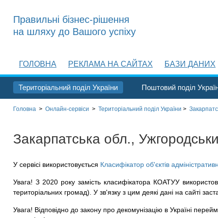
Правильні бізнес-рішення
на шляху до Вашого успіху
ГОЛОВНА
РЕКЛАМА НА САЙТАХ
БАЗИ ДАНИХ
Територіальний поділ України
Поштовий поділ Украї
Головна
>
Онлайн-сервіси
>
Територіальний поділ
України
>
Закарпатс
Закарпатська обл., Ужгородськи
У сервісі використовується
Класифікатор об'єктів адміністратив
Увага! З 2020 року замість класифікатора КОАТУУ використов
територіальних громад). У зв'язку з цим деякі дані на сайті заст
Увага! Відповідно до закону про декомунізацію в Україні перейме