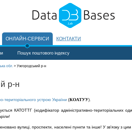
ОНЛАЙН-СЕРВІСИ
КОНТАКТИ
ни
Пошук поштового індексу
ька обл.
>
Ужгородський р-н
й р-н
но-територіального устрою України
(
КОАТУУ
).
ується КАТОТТГ (кодифікатор адміністративно-територіальних оди
аріли!
новано вулиці, проспекти, населені пункти та інше! У зв'язку з цим 