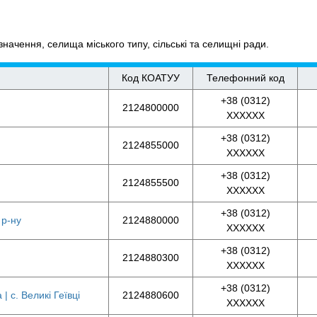
начення, селища міського типу, сільські та селищні ради.
Код КОАТУУ
Телефонний код
+38 (0312)
2124800000
XXXXXX
+38 (0312)
2124855000
XXXXXX
+38 (0312)
2124855500
XXXXXX
+38 (0312)
 р-ну
2124880000
XXXXXX
+38 (0312)
2124880300
XXXXXX
+38 (0312)
| с. Великі Геївці
2124880600
XXXXXX