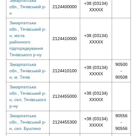
Закарпатська
+38 (03134)
обл., Тячівський р-
2124400000
XXXXX
н
Закарпатська
обл., Тячівський р-
н, міста
+38 (03134)
2124410000
районного
XXXXX
підпорядкування
Тячівського р-ну
Закарпатська
90500
+38 (03134)
обл., Тячівський р-
2124410100
-
XXXXX
н, м. Тячів
90508
Закарпатська
обл., Тячівський р-
+38 (03134)
2124455000
н, сел. Тячівського
XXXXX
р-ну
Закарпатська
90556
+38 (03134)
обл., Тячівський р-
2124455300
-
XXXXX
н, сел. Буштино
90556