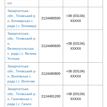
отг.
Закарпатська
обл., Тячівський р-
+38 (03134)
2124480500
н, Біловарська с.
XXXXX
рада | с. Біловарці
Закарпатська
обл., Тячівський р-
н,
+38 (03134)
2124480600
Великоугольська
XXXXX
с. рада | с. Велика
Уголька
Закарпатська
обл., Тячівський р-
+38 (03134)
2124480800
н, Вонігівська с.
XXXXX
рада | с. Вонігове
Закарпатська
обл., Тячівський р-
+38 (03134)
2124481200
н, Ганичівська с.
XXXXX
рада | с. Ганичі