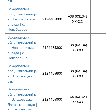
отг.
Закарпатська
обл., Тячівський р-
+38 (03134)
н, Новобарівська
2124485000
XXXXX
с. рада | с.
Новобарово
Закарпатська
обл., Тячівський р-
+38 (03134)
н, Новоселицька
2124485300
XXXXX
с. рада | с.
Новоселиця
Закарпатська
обл., Тячівський р-
+38 (03134)
2124485800
н, Вільховецька
XXXXX
отг.
Закарпатська
обл., Тячівський р-
+38 (03134)
н, Вільховецько-
2124485900
XXXXX
Лазівська с. рада |
с. Вільхівці-Лази