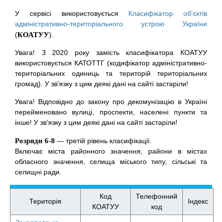
У сервісі використовується
Класифікатор об'єктів
адміністративно-територіального устрою України
(
КОАТУУ
).
Увага! З 2020 року замість класифікатора КОАТУУ
використовується КАТОТТГ (кодифікатор адміністративно-
територіальних одиниць та територій територіальних
громад). У зв'язку з цим деякі дані на сайті застаріли!
Увага! Відповідно до закону про декомунізацію в Україні
перейменовано вулиці, проспекти, населені пункти та
інше! У зв'язку з цим деякі дані на сайті застаріли!
Розряди 6-8
— третій рівень класифікації.
Включає міста районного значення, райони в містах
обласного значення, селища міського типу, сільські та
селищні ради.
Код
Телефонний
Територія
Індекс
КОАТУУ
код