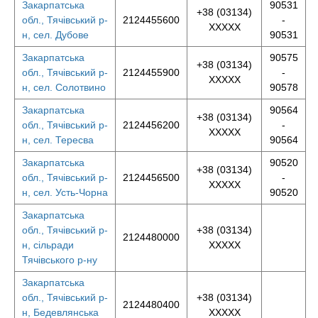
Закарпатська
90531
+38 (03134)
обл., Тячівський р-
2124455600
-
XXXXX
н, сел. Дубове
90531
Закарпатська
90575
+38 (03134)
обл., Тячівський р-
2124455900
-
XXXXX
н, сел. Солотвино
90578
Закарпатська
90564
+38 (03134)
обл., Тячівський р-
2124456200
-
XXXXX
н, сел. Тересва
90564
Закарпатська
90520
+38 (03134)
обл., Тячівський р-
2124456500
-
XXXXX
н, сел. Усть-Чорна
90520
Закарпатська
обл., Тячівський р-
+38 (03134)
2124480000
н, сільради
XXXXX
Тячівського р-ну
Закарпатська
обл., Тячівський р-
+38 (03134)
2124480400
н, Бедевлянська
XXXXX