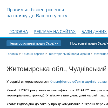
Правильні бізнес-рішення
на шляху до Вашого успіху
ГОЛОВНА
РЕКЛАМА НА САЙТАХ
БАЗИ ДАНИХ
Територіальний поділ України
Поштовий поділ Украї
Головна
>
Онлайн-сервіси
>
Територіальний поділ
України
>
Житомирсь
Житомирська обл., Чуднівський 
У сервісі використовується
Класифікатор об'єктів адміністратив
Увага! З 2020 року замість класифікатора КОАТУУ використов
територіальних громад). У зв'язку з цим деякі дані на сайті заст
Увага! Відповідно до закону про декомунізацію в Україні перейме