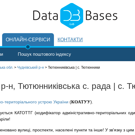
ОНЛАЙН-СЕРВІСИ
КОНТАКТИ
ни
Пошук поштового індексу
ка обл.
>
Чуднівський р-н
>
Тютюнниківська | с. Тютюнники
р-н, Тютюнниківська с. рада | с. 
но-територіального устрою України
(
КОАТУУ
).
ується КАТОТТГ (кодифікатор адміністративно-територіальних оди
аріли!
новано вулиці, проспекти, населені пункти та інше! У зв'язку з цим 