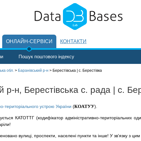
ОНЛАЙН-СЕРВІСИ
КОНТАКТИ
ни
Пошук поштового індексу
ка обл.
>
Баранівський р-н
>
Берестівська | с. Берестівка
р-н, Берестівська с. рада | с. Бе
но-територіального устрою України
(
КОАТУУ
).
ується КАТОТТГ (кодифікатор адміністративно-територіальних оди
аріли!
новано вулиці, проспекти, населені пункти та інше! У зв'язку з цим 