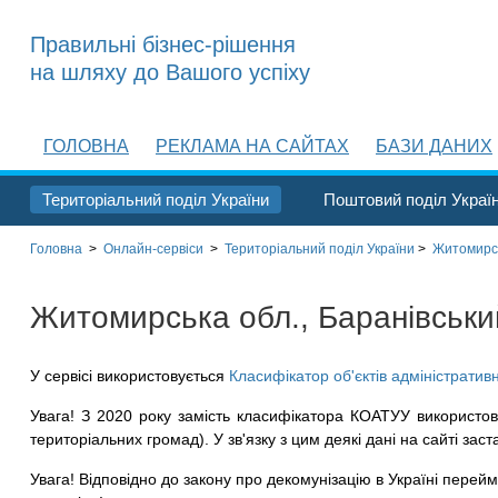
Правильні бізнес-рішення
на шляху до Вашого успіху
ГОЛОВНА
РЕКЛАМА НА САЙТАХ
БАЗИ ДАНИХ
Територіальний поділ України
Поштовий поділ Украї
Головна
>
Онлайн-сервіси
>
Територіальний поділ
України
>
Житомирсь
Житомирська обл., Баранівський 
У сервісі використовується
Класифікатор об'єктів адміністратив
Увага! З 2020 року замість класифікатора КОАТУУ використов
територіальних громад). У зв'язку з цим деякі дані на сайті заст
Увага! Відповідно до закону про декомунізацію в Україні перейме