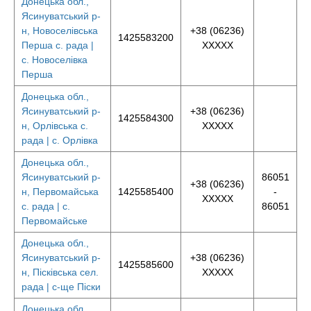
Донецька обл.,
Ясинуватський р-
н, Новоселівська
+38 (06236)
1425583200
Перша с. рада |
XXXXX
с. Новоселівка
Перша
Донецька обл.,
Ясинуватський р-
+38 (06236)
1425584300
н, Орлівська с.
XXXXX
рада | с. Орлівка
Донецька обл.,
Ясинуватський р-
86051
+38 (06236)
н, Первомайська
1425585400
-
XXXXX
с. рада | с.
86051
Первомайське
Донецька обл.,
Ясинуватський р-
+38 (06236)
1425585600
н, Пісківська сел.
XXXXX
рада | с-ще Піски
Донецька обл.,