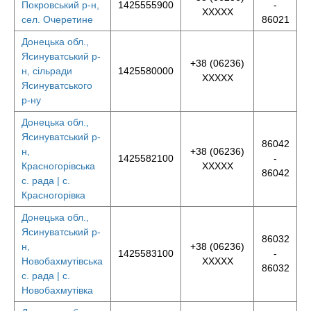
Покровський р-н,
1425555900
-
XXXXX
сел. Очеретине
86021
Донецька обл.,
Ясинуватський р-
+38 (06236)
н, сільради
1425580000
XXXXX
Ясинуватського
р-ну
Донецька обл.,
Ясинуватський р-
86042
н,
+38 (06236)
1425582100
-
Красногорівська
XXXXX
86042
с. рада | с.
Красногорівка
Донецька обл.,
Ясинуватський р-
86032
н,
+38 (06236)
1425583100
-
Новобахмутівська
XXXXX
86032
с. рада | с.
Новобахмутівка