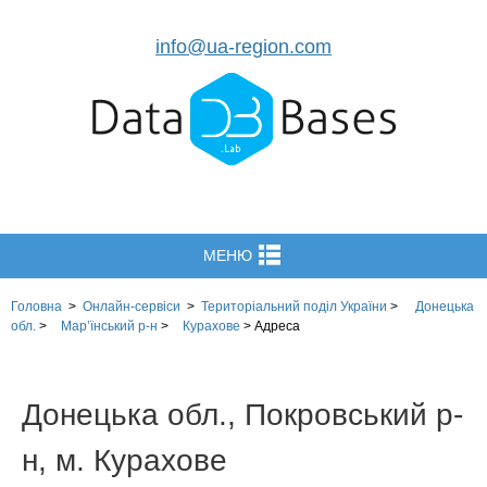
info@ua-region.com
МЕНЮ
Головна
>
Онлайн-сервіси
>
Територіальний поділ
України
>
Донецька
обл.
>
Мар’їнський р-н
>
Курахове
>
Адреса
Донецька обл., Покровський р-
н, м. Курахове