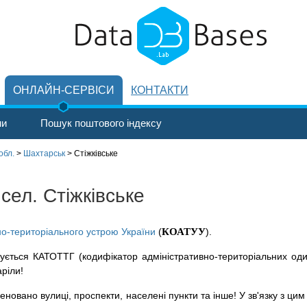
ОНЛАЙН-СЕРВІСИ
КОНТАКТИ
ни
Пошук поштового індексу
обл.
>
Шахтарськ
>
Стіжківське
 сел. Стіжківське
но-територіального устрою України
(
КОАТУУ
).
ується КАТОТТГ (кодифікатор адміністративно-територіальних оди
аріли!
новано вулиці, проспекти, населені пункти та інше! У зв'язку з цим 