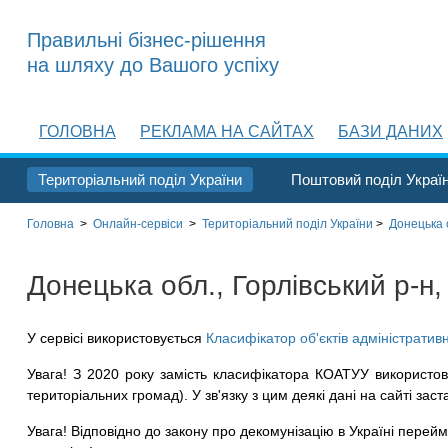
Правильні бізнес-рішення
на шляху до Вашого успіху
ГОЛОВНА
РЕКЛАМА НА САЙТАХ
БАЗИ ДАНИХ
Територіальний поділ України
Поштовий поділ Украї
Головна
>
Онлайн-сервіси
>
Територіальний поділ
України
>
Донецька 
Донецька обл., Горлівський р-н,
У сервісі використовується
Класифікатор об'єктів адміністратив
Увага! З 2020 року замість класифікатора КОАТУУ використов
територіальних громад). У зв'язку з цим деякі дані на сайті заст
Увага! Відповідно до закону про декомунізацію в Україні перейме