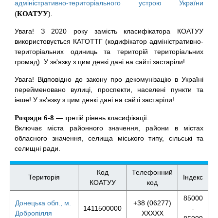
адміністративно-територіального устрою України
(
КОАТУУ
).
Увага! З 2020 року замість класифікатора КОАТУУ
використовується КАТОТТГ (кодифікатор адміністративно-
територіальних одиниць та територій територіальних
громад). У зв'язку з цим деякі дані на сайті застаріли!
Увага! Відповідно до закону про декомунізацію в Україні
перейменовано вулиці, проспекти, населені пункти та
інше! У зв'язку з цим деякі дані на сайті застаріли!
Розряди 6-8
— третій рівень класифікації.
Включає міста районного значення, райони в містах
обласного значення, селища міського типу, сільські та
селищні ради.
Код
Телефонний
Територія
Індекс
КОАТУУ
код
85000
Донецька обл., м.
+38 (06277)
1411500000
-
Добропілля
XXXXX