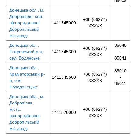
85009
Донецька обл., м.
Добропілля, сел.
+38 (06277)
підпорядковані
1411545000
XXXXX
Добропільській
міськраді
Донецька обл.,
85040
+38 (06277)
Покровський р-н,
1411545300
-
XXXXX
сел. Водянське
85041
Донецька обл.,
85010
Краматорський р-
+38 (06277)
1411545600
-
н, сел.
XXXXX
85011
Новодонецьке
Донецька обл., м.
Добропілля,
міста,
+38 (06277)
1411570000
підпорядковані
XXXXX
Добропільській
міськраді