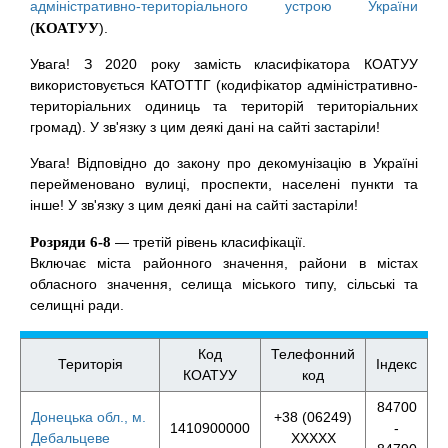
адміністративно-територіального устрою України
(
КОАТУУ
).
Увага! З 2020 року замість класифікатора КОАТУУ
використовується КАТОТТГ (кодифікатор адміністративно-
територіальних одиниць та територій територіальних
громад). У зв'язку з цим деякі дані на сайті застаріли!
Увага! Відповідно до закону про декомунізацію в Україні
перейменовано вулиці, проспекти, населені пункти та
інше! У зв'язку з цим деякі дані на сайті застаріли!
Розряди 6-8
— третій рівень класифікації.
Включає міста районного значення, райони в містах
обласного значення, селища міського типу, сільські та
селищні ради.
Код
Телефонний
Територія
Індекс
КОАТУУ
код
84700
Донецька обл., м.
+38 (06249)
1410900000
-
Дебальцеве
XXXXX