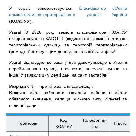
У сервісі використовується
Класифікатор об'єктів
адміністративно-територіального устрою України
(
КОАТУУ
).
Увага! З 2020 року замість класифікатора КОАТУУ
використовується КАТОТТГ (кодифікатор адміністративно-
територіальних одиниць та територій територіальних
громад). У зв'язку з цим деякі дані на сайті застаріли!
Увага! Відповідно до закону про декомунізацію в Україні
перейменовано вулиці, проспекти, населені пункти та
інше! У зв'язку з цим деякі дані на сайті застаріли!
Розряди 6-8
— третій рівень класифікації.
Включає міста районного значення, райони в містах
обласного значення, селища міського типу, сільські та
селищні ради.
Код
Телефонний
Територія
Індекс
КОАТУУ
код