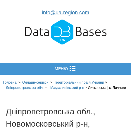
info@ua-region.com
МЕНЮ
Головна
>
Онлайн-сервіси
>
Територіальний поділ
України
>
Дніпропетровська обл.
>
Магдалинівський р-н
>
Личковська | с. Личкове
Дніпропетровська обл.,
Новомосковський р-н,