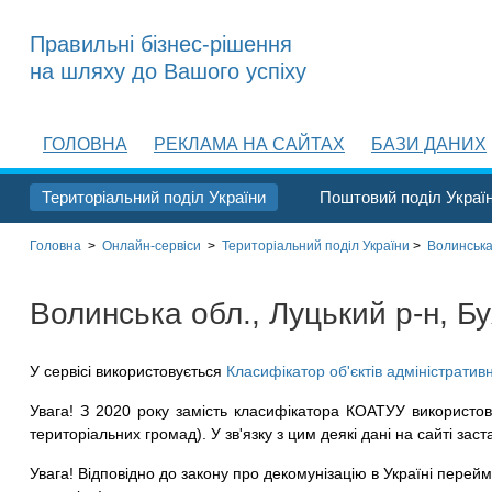
Правильні бізнес-рішення
на шляху до Вашого успіху
ГОЛОВНА
РЕКЛАМА НА САЙТАХ
БАЗИ ДАНИХ
Територіальний поділ України
Поштовий поділ Украї
Головна
>
Онлайн-сервіси
>
Територіальний поділ
України
>
Волинська
Волинська обл., Луцький р-н, Буя
У сервісі використовується
Класифікатор об'єктів адміністратив
Увага! З 2020 року замість класифікатора КОАТУУ використов
територіальних громад). У зв'язку з цим деякі дані на сайті заст
Увага! Відповідно до закону про декомунізацію в Україні перейме