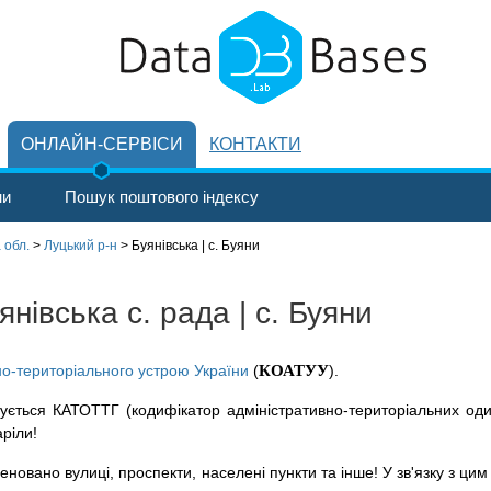
ОНЛАЙН-СЕРВІСИ
КОНТАКТИ
ни
Пошук поштового індексу
 обл.
>
Луцький р-н
>
Буянівська | с. Буяни
нівська с. рада | с. Буяни
но-територіального устрою України
(
КОАТУУ
).
ується КАТОТТГ (кодифікатор адміністративно-територіальних оди
аріли!
новано вулиці, проспекти, населені пункти та інше! У зв'язку з цим 