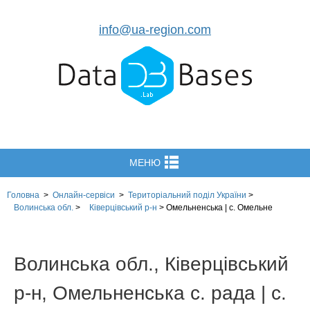
info@ua-region.com
МЕНЮ
Головна
>
Онлайн-сервіси
>
Територіальний поділ
України
>
Волинська обл.
>
Ківерцівський р-н
>
Омельненська | с. Омельне
Волинська обл., Ківерцівський
р-н, Омельненська с. рада | с.