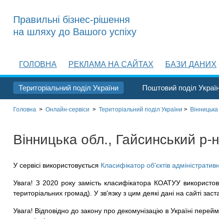
Правильні бізнес-рішення
на шляху до Вашого успіху
ГОЛОВНА
РЕКЛАМА НА САЙТАХ
БАЗИ ДАНИХ
Територіальний поділ України
Поштовий поділ Украї
Головна
>
Онлайн-сервіси
>
Територіальний поділ
України
>
Вінницька
Вінницька обл., Гайсинський р-н
У сервісі використовується
Класифікатор об'єктів адміністратив
Увага! З 2020 року замість класифікатора КОАТУУ використов
територіальних громад). У зв'язку з цим деякі дані на сайті заст
Увага! Відповідно до закону про декомунізацію в Україні перейме