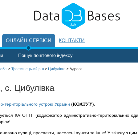
ОНЛАЙН-СЕРВІСИ
КОНТАКТИ
ни
Пошук поштового індексу
 обл.
>
Тростянецький р-н
>
Цибулівка
>
Адреса
, с. Цибулівка
но-територіального устрою України
(
КОАТУУ
).
ується КАТОТТГ (кодифікатор адміністративно-територіальних оди
аріли!
новано вулиці, проспекти, населені пункти та інше! У зв'язку з цим 