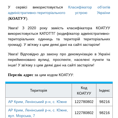
У сервісі використовується
Класифікатор об'єктів
адміністративно-територіального устрою України
(
КОАТУУ
).
Увага! З 2020 року замість класифікатора КОАТУУ
використовується КАТОТТГ (кодифікатор адміністративно-
територіальних одиниць та територій територіальних
громад). У зв'язку з цим деякі дані на сайті застаріли!
Увага! Відповідно до закону про декомунізацію в Україні
перейменовано вулиці, проспекти, населені пункти та
інше! У зв'язку з цим деякі дані на сайті застаріли!
Перелік адрес
за цим кодом КОАТУУ:
Код
Територія
Індекс
КОАТУУ
АР Крим, Ленінський р-н, с. Южне
122780802
98216
АР Крим, Ленінський р-н, с. Южне,
122780802
98216
вул. Морська, 7