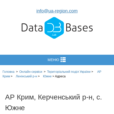
info@ua-region.com
МЕНЮ
Головна
>
Онлайн-сервіси
>
Територіальний поділ
України
>
АР
Крим
>
Ленінський р-н
>
Южне
>
Адреса
АР Крим, Керченський р-н, с.
Южне