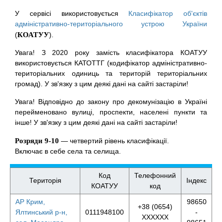
У сервісі використовується
Класифікатор об'єктів
адміністративно-територіального устрою України
(
КОАТУУ
).
Увага! З 2020 року замість класифікатора КОАТУУ
використовується КАТОТТГ (кодифікатор адміністративно-
територіальних одиниць та територій територіальних
громад). У зв'язку з цим деякі дані на сайті застаріли!
Увага! Відповідно до закону про декомунізацію в Україні
перейменовано вулиці, проспекти, населені пункти та
інше! У зв'язку з цим деякі дані на сайті застаріли!
Розряди 9-10
— четвертий рівень класифікації.
Включає в себе села та селища.
Код
Телефонний
Територія
Індекс
КОАТУУ
код
АР Крим,
98650
+38 (0654)
Ялтинський р-н,
0111948100
-
XXXXXX