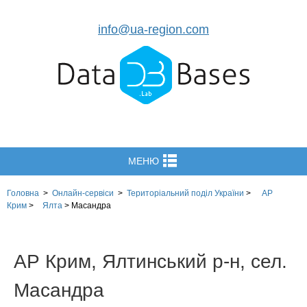
info@ua-region.com
МЕНЮ
Головна
>
Онлайн-сервіси
>
Територіальний поділ
України
>
АР
Крим
>
Ялта
>
Масандра
АР Крим, Ялтинський р-н, сел.
Масандра