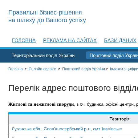
Правильні бізнес-рішення
на шляху до Вашого успіху
ГОЛОВНА
РЕКЛАМА НА САЙТАХ
БАЗИ ДАНИХ
Територіальний поділ України
Поштовий поділ Украї
Головна
>
Онлайн-сервіси
>
Поштовий поділ України
>
Індекси з цифри
Перелік адрес поштового відді
Житлові та нежитлові споруди
, в т.ч. будинки, офісні центри, 
Територія
Луганська обл., Слов’яносербський р-н, смт. Іванівське