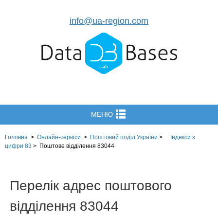
info@ua-region.com
МЕНЮ
Головна
>
Онлайн-сервіси
>
Поштовий поділ України
>
Індекси з
цифри 83
>
Поштове відділення 83044
Перелік адрес поштового
відділення 83044