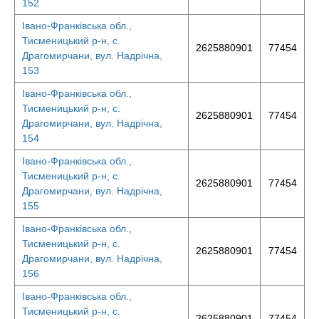
152
Івано-Франківська обл.,
Тисменицький р-н, с.
2625880901
77454
Драгомирчани, вул. Надрічна,
153
Івано-Франківська обл.,
Тисменицький р-н, с.
2625880901
77454
Драгомирчани, вул. Надрічна,
154
Івано-Франківська обл.,
Тисменицький р-н, с.
2625880901
77454
Драгомирчани, вул. Надрічна,
155
Івано-Франківська обл.,
Тисменицький р-н, с.
2625880901
77454
Драгомирчани, вул. Надрічна,
156
Івано-Франківська обл.,
Тисменицький р-н, с.
2625880901
77454