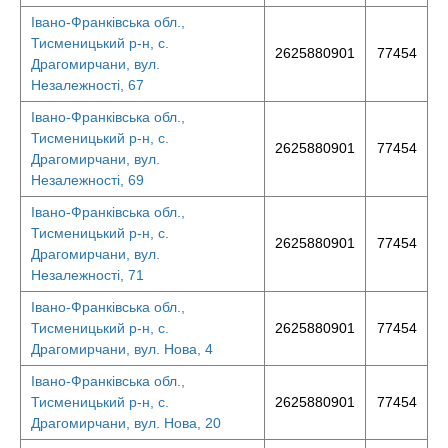
Івано-Франківська обл.,
Тисменицький р-н, с.
2625880901
77454
Драгомирчани, вул.
Незалежності, 67
Івано-Франківська обл.,
Тисменицький р-н, с.
2625880901
77454
Драгомирчани, вул.
Незалежності, 69
Івано-Франківська обл.,
Тисменицький р-н, с.
2625880901
77454
Драгомирчани, вул.
Незалежності, 71
Івано-Франківська обл.,
Тисменицький р-н, с.
2625880901
77454
Драгомирчани, вул. Нова, 4
Івано-Франківська обл.,
Тисменицький р-н, с.
2625880901
77454
Драгомирчани, вул. Нова, 20