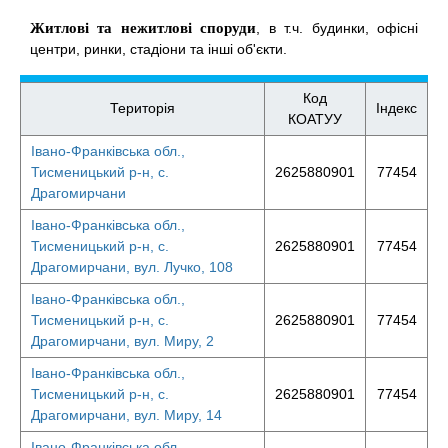
Житлові та нежитлові споруди
, в т.ч. будинки, офісні
центри, ринки, стадіони та інші об'єкти.
Код
Територія
Індекс
КОАТУУ
Івано-Франківська обл.,
Тисменицький р-н, с.
2625880901
77454
Драгомирчани
Івано-Франківська обл.,
Тисменицький р-н, с.
2625880901
77454
Драгомирчани, вул. Лучко, 108
Івано-Франківська обл.,
Тисменицький р-н, с.
2625880901
77454
Драгомирчани, вул. Миру, 2
Івано-Франківська обл.,
Тисменицький р-н, с.
2625880901
77454
Драгомирчани, вул. Миру, 14
Івано-Франківська обл.,