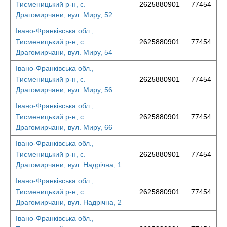
Тисменицький р-н, с.
2625880901
77454
Драгомирчани, вул. Миру, 52
Івано-Франківська обл.,
Тисменицький р-н, с.
2625880901
77454
Драгомирчани, вул. Миру, 54
Івано-Франківська обл.,
Тисменицький р-н, с.
2625880901
77454
Драгомирчани, вул. Миру, 56
Івано-Франківська обл.,
Тисменицький р-н, с.
2625880901
77454
Драгомирчани, вул. Миру, 66
Івано-Франківська обл.,
Тисменицький р-н, с.
2625880901
77454
Драгомирчани, вул. Надрічна, 1
Івано-Франківська обл.,
Тисменицький р-н, с.
2625880901
77454
Драгомирчани, вул. Надрічна, 2
Івано-Франківська обл.,