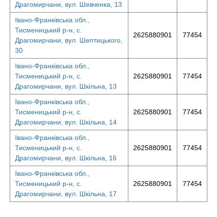
Драгомирчани, вул. Шевченка, 13
Івано-Франківська обл.,
Тисменицький р-н, с.
2625880901
77454
Драгомирчани, вул. Шептицького,
30
Івано-Франківська обл.,
Тисменицький р-н, с.
2625880901
77454
Драгомирчани, вул. Шкільна, 13
Івано-Франківська обл.,
Тисменицький р-н, с.
2625880901
77454
Драгомирчани, вул. Шкільна, 14
Івано-Франківська обл.,
Тисменицький р-н, с.
2625880901
77454
Драгомирчани, вул. Шкільна, 16
Івано-Франківська обл.,
Тисменицький р-н, с.
2625880901
77454
Драгомирчани, вул. Шкільна, 17