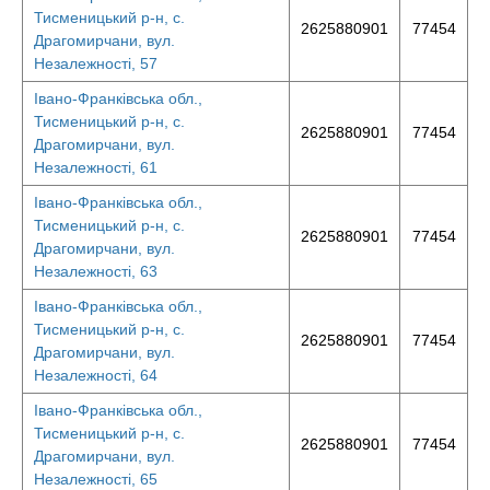
Тисменицький р-н, с.
2625880901
77454
Драгомирчани, вул.
Незалежності, 57
Івано-Франківська обл.,
Тисменицький р-н, с.
2625880901
77454
Драгомирчани, вул.
Незалежності, 61
Івано-Франківська обл.,
Тисменицький р-н, с.
2625880901
77454
Драгомирчани, вул.
Незалежності, 63
Івано-Франківська обл.,
Тисменицький р-н, с.
2625880901
77454
Драгомирчани, вул.
Незалежності, 64
Івано-Франківська обл.,
Тисменицький р-н, с.
2625880901
77454
Драгомирчани, вул.
Незалежності, 65