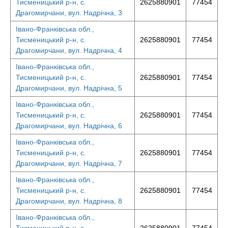
Тисменицький р-н, с.
2625880901
77454
Драгомирчани, вул. Надрічна, 3
Івано-Франківська обл.,
Тисменицький р-н, с.
2625880901
77454
Драгомирчани, вул. Надрічна, 4
Івано-Франківська обл.,
Тисменицький р-н, с.
2625880901
77454
Драгомирчани, вул. Надрічна, 5
Івано-Франківська обл.,
Тисменицький р-н, с.
2625880901
77454
Драгомирчани, вул. Надрічна, 6
Івано-Франківська обл.,
Тисменицький р-н, с.
2625880901
77454
Драгомирчани, вул. Надрічна, 7
Івано-Франківська обл.,
Тисменицький р-н, с.
2625880901
77454
Драгомирчани, вул. Надрічна, 8
Івано-Франківська обл.,