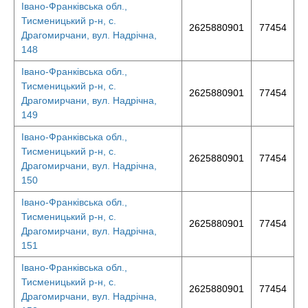
Івано-Франківська обл.,
Тисменицький р-н, с.
2625880901
77454
Драгомирчани, вул. Надрічна,
148
Івано-Франківська обл.,
Тисменицький р-н, с.
2625880901
77454
Драгомирчани, вул. Надрічна,
149
Івано-Франківська обл.,
Тисменицький р-н, с.
2625880901
77454
Драгомирчани, вул. Надрічна,
150
Івано-Франківська обл.,
Тисменицький р-н, с.
2625880901
77454
Драгомирчани, вул. Надрічна,
151
Івано-Франківська обл.,
Тисменицький р-н, с.
2625880901
77454
Драгомирчани, вул. Надрічна,