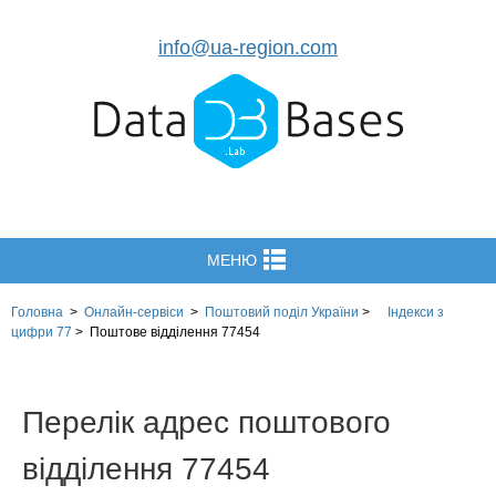
info@ua-region.com
МЕНЮ
Головна
>
Онлайн-сервіси
>
Поштовий поділ України
>
Індекси з
цифри 77
>
Поштове відділення 77454
Перелік адрес поштового
відділення 77454