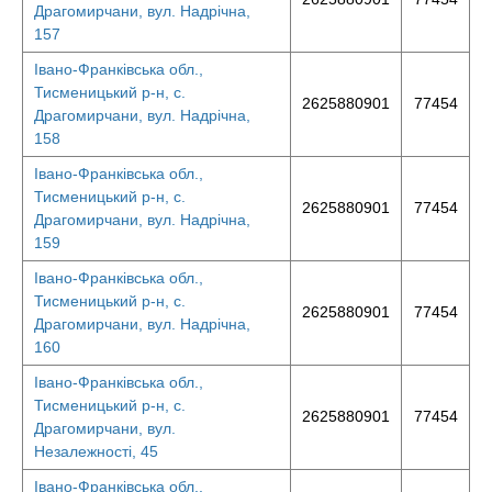
Драгомирчани, вул. Надрічна,
157
Івано-Франківська обл.,
Тисменицький р-н, с.
2625880901
77454
Драгомирчани, вул. Надрічна,
158
Івано-Франківська обл.,
Тисменицький р-н, с.
2625880901
77454
Драгомирчани, вул. Надрічна,
159
Івано-Франківська обл.,
Тисменицький р-н, с.
2625880901
77454
Драгомирчани, вул. Надрічна,
160
Івано-Франківська обл.,
Тисменицький р-н, с.
2625880901
77454
Драгомирчани, вул.
Незалежності, 45
Івано-Франківська обл.,