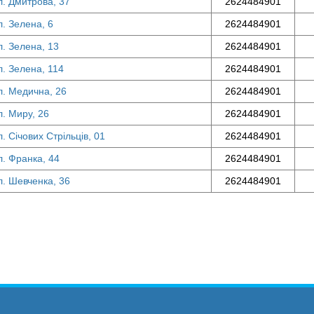
ул. Дмитрова, 37
2624484901
л. Зелена, 6
2624484901
л. Зелена, 13
2624484901
л. Зелена, 114
2624484901
ул. Медична, 26
2624484901
л. Миру, 26
2624484901
л. Січових Стрільців, 01
2624484901
л. Франка, 44
2624484901
ул. Шевченка, 36
2624484901