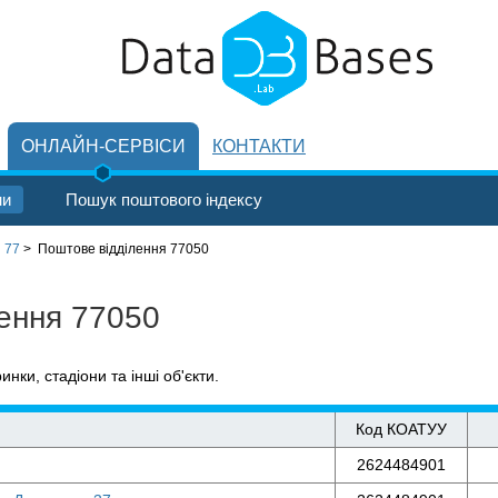
ОНЛАЙН-СЕРВІСИ
КОНТАКТИ
ни
Пошук поштового індексу
 77
>
Поштове відділення 77050
лення 77050
ринки, стадіони та інші об'єкти.
Код КОАТУУ
2624484901