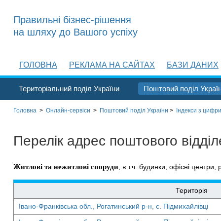
Правильні бізнес-рішення
на шляху до Вашого успіху
ГОЛОВНА
РЕКЛАМА НА САЙТАХ
БАЗИ ДАНИХ
Територіальний поділ України
Поштовий поділ Украї
Головна
>
Онлайн-сервіси
>
Поштовий поділ України
>
Індекси з цифри
Перелік адрес поштового відді
Житлові та нежитлові споруди
, в т.ч. будинки, офісні центри, 
Територія
Івано-Франківська обл., Рогатинський р-н, с. Підмихайлівці