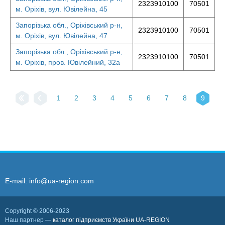
2323910100
70501
м. Оріхів, вул. Ювілейна, 45
Запорізька обл., Оріхівський р-н,
2323910100
70501
м. Оріхів, вул. Ювілейна, 47
Запорізька обл., Оріхівський р-н,
2323910100
70501
м. Оріхів, пров. Ювілейний, 32а
1
2
3
4
5
6
7
8
9
E-mail:
info@ua-region.com
Copyright © 2006-2023
Наш партнер —
каталог підприємств України UA-REGION