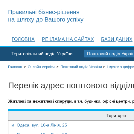
Правильні бізнес-рішення
на шляху до Вашого успіху
ГОЛОВНА
РЕКЛАМА НА САЙТАХ
БАЗИ ДАНИХ
Територіальний поділ України
Поштовий поділ Украї
Головна
>
Онлайн-сервіси
>
Поштовий поділ України
>
Індекси з цифри
Перелік адрес поштового відді
Житлові та нежитлові споруди
, в т.ч. будинки, офісні центри, 
Територія
м. Одеса, вул. 10-а Лінія, 25