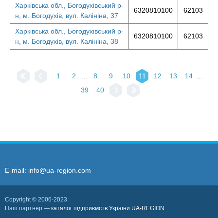
Харківська обл., Богодухівський р-
6320810100
62103
н, м. Богодухів, вул. Калініна, 37
Харківська обл., Богодухівський р-
6320810100
62103
н, м. Богодухів, вул. Калініна, 38
1
2
...
8
9
10
11
12
13
14
...
39
40
E-mail:
info@ua-region.com
Copyright © 2006-2023
Наш партнер —
каталог підприємств України UA-REGION